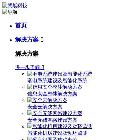
首页
解决方案

解决方案
进一步了解

弱电系统建设及智能化系统
信息安全整体解决方案
安全云解决方案
安全无线网络建设方案
智能化机房建设及动环监测